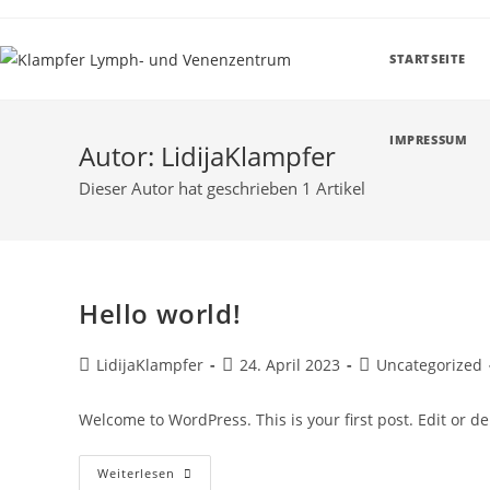
Zum
Inhalt
STARTSEITE
springen
IMPRESSUM
Autor:
LidijaKlampfer
Dieser Autor hat geschrieben 1 Artikel
Hello world!
Beitrags-
Beitrag
Beitrags-
LidijaKlampfer
24. April 2023
Uncategorized
Autor:
veröffentlicht:
Kategorie:
Welcome to WordPress. This is your first post. Edit or dele
Hello
Weiterlesen
World!