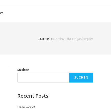
KT
Startseite
»
Archive für LidijaKlampfer
Suchen
SUCHEN
Recent Posts
Hello world!